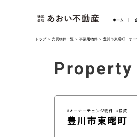
ホーム
トップ
＞
売買物件一覧
＞
事業用物件
＞
豊川市東曙町 オー
Property
#オーナーチェンジ物件
#投資
豊川市東曙町