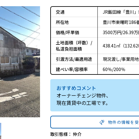
交通
JR飯田線「豊川」駅
所在地
豊川市東曙町186
価格/坪単価
3500万円/26.39
土地面積（坪数）/
438.41㎡（132.
私道負担面積
引渡方法/最適用途
現況渡し/事業用地
建ぺい率/容積率
60％/200％
おすすめコメント
オーナーチェンジ物件、
現在賃貸中の工場です。
物件の情報を
取引態様：
仲介