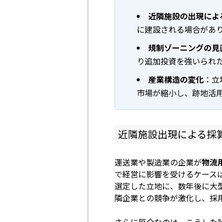
近隣施設の出現によ
に建設される場合があ
規制ゾーニングの見
り追加投資を強いられ
産業構造の変化
：立
市場が縮小し、跡地活
近隣施設出現による採
運送業や製造業の企業が
物流
で経営に影響を受けるケース
選定した立地に、数年後に大
隣企業との競争が激化し、採
さらに厄介なのは、こうした