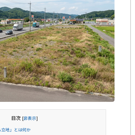
目次
[
非表示
]
る立地」とは何か