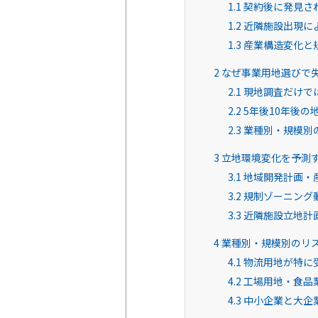
1.1
契約後に発見さ
1.2
近隣施設出現に
1.3
産業構造変化と
2
なぜ事業用地選びで
2.1
現地調査だけで
2.2
5年後10年後の
2.3
業種別・規模別
3
立地環境変化を予測
3.1
地域開発計画・
3.2
規制ゾーニング
3.3
近隣施設立地計
4
業種別・規模別のリ
4.1
物流用地が特に
4.2
工場用地・食品
4.3
中小企業と大企