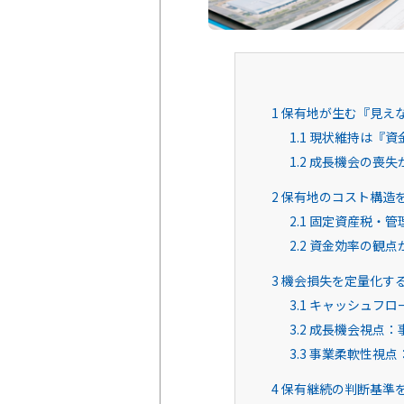
1
保有地が生む『見え
1.1
現状維持は『資
1.2
成長機会の喪失
2
保有地のコスト構造
2.1
固定資産税・管
2.2
資金効率の観点
3
機会損失を定量化する
3.1
キャッシュフロ
3.2
成長機会視点：
3.3
事業柔軟性視点
4
保有継続の判断基準