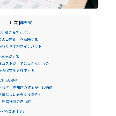
目次
[
非表示
]
ない機会損失』とは
金の硬直化』を意味する
がもたらす経営インパクト
を再認識する
理コストだけでは見えないもの
から保有地を評価する
3つの視点
ー視点：売却時の資金が生む価値
事業拡大に必要な投資余力
：経営判断の自由度
をどう設定するか