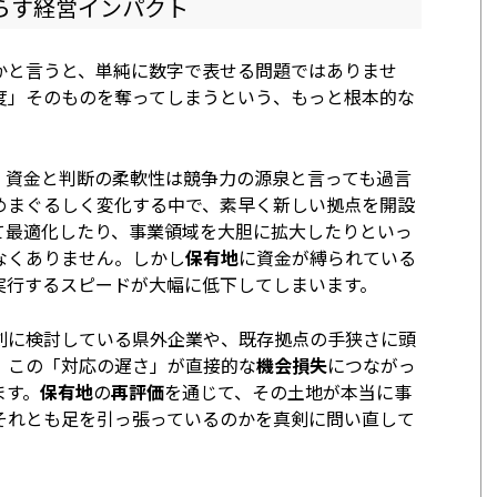
らす経営インパクト
かと言うと、単純に数字で表せる問題ではありませ
度」そのものを奪ってしまうという、もっと根本的な
、資金と判断の柔軟性は競争力の源泉と言っても過言
めまぐるしく変化する中で、素早く新しい拠点を開設
て最適化したり、事業領域を大胆に拡大したりといっ
なくありません。しかし
保有地
に資金が縛られている
実行するスピードが大幅に低下してしまいます。
剣に検討している県外企業や、既存拠点の手狭さに頭
、この「対応の遅さ」が直接的な
機会損失
につながっ
ます。
保有地
の
再評価
を通じて、その土地が本当に事
それとも足を引っ張っているのかを真剣に問い直して