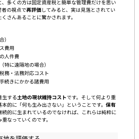
と、多くの方は固定資産税と簡単な管理費だけを思い
営者の視点で
再評価
してみると、実は見落とされてい
たくさんあることに驚かされます。
合）
ス費用
の人件費
（特に遠隔地の場合）
税務・法務対応コスト
手続きにかかる諸費用
発生する
土地の現状維持コスト
です。そして何より重
基本的に「何も生み出さない」ということです。
保有
継続的に生まれているのでなければ、これらは純粋に
み重なっていくのです。
有地を評価する