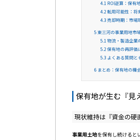
4.1
ROI逆算：保有
4.2
転用可能性：将
4.3
売却時期：市場
5
東三河の事業用地市
5.1
物流・製造企業
5.2
保有地の再評価
5.3
よくある質問と
6
まとめ：保有地の機
保有地が生む『見
現状維持は『資金の硬
事業用土地
を保有し続けると