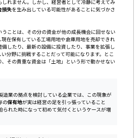
もしれません。しかし、経営者として冷静に考えてみ
会損失
を生み出している可能性があることに気づかさ
いうことは、その分の資金が他の成長機会に回せない
し現在保有している工場用地や倉庫用地を売却できれ
整備したり、最新の設備に投資したり、事業を拡張し
しい分野に挑戦することだって可能になります。とこ
り、その貴重な資金は「土地」という形で動かせない
製造業の拠点を検討している企業では、この現象が
存の
保有地
が実は経営の足を引っ張っていること
迫られた時になって初めて気付くというケースが増