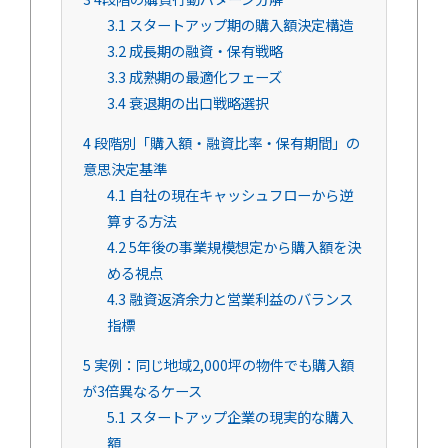
3.1
スタートアップ期の購入額決定構造
3.2
成長期の融資・保有戦略
3.3
成熟期の最適化フェーズ
3.4
衰退期の出口戦略選択
4
段階別「購入額・融資比率・保有期間」の
意思決定基準
4.1
自社の現在キャッシュフローから逆
算する方法
4.2
5年後の事業規模想定から購入額を決
める視点
4.3
融資返済余力と営業利益のバランス
指標
5
実例：同じ地域2,000坪の物件でも購入額
が3倍異なるケース
5.1
スタートアップ企業の現実的な購入
額