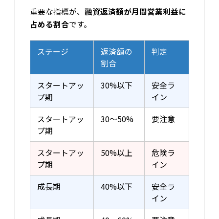
重要な指標が、
融資返済額が月間営業利益に
占める割合
です。
ステージ
返済額の
判定
割合
スタートアッ
30%以下
安全ラ
プ期
イン
スタートアッ
30～50%
要注意
プ期
スタートアッ
50%以上
危険ラ
プ期
イン
成長期
40%以下
安全ラ
イン