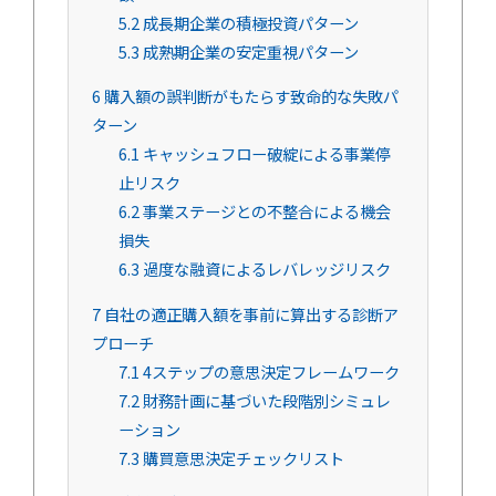
5.2
成長期企業の積極投資パターン
5.3
成熟期企業の安定重視パターン
6
購入額の誤判断がもたらす致命的な失敗パ
ターン
6.1
キャッシュフロー破綻による事業停
止リスク
6.2
事業ステージとの不整合による機会
損失
6.3
過度な融資によるレバレッジリスク
7
自社の適正購入額を事前に算出する診断ア
プローチ
7.1
4ステップの意思決定フレームワーク
7.2
財務計画に基づいた段階別シミュレ
ーション
7.3
購買意思決定チェックリスト