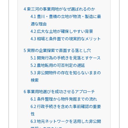
4
東三河の事業用地がなぜ選ばれるのか
4.1
豊川・豊橋の立地が物流・製造に最
適な理由
4.2
広大な土地が確保しやすい背景
4.3
相場と条件面での現実的なメリット
5
実際の企業探索で直面する落とし穴
5.1
開発行為の手続きを見落とすケース
5.2
農地転用の可否判定の遅延
5.3
非公開物件の存在を知らないままの
検索
6
事業用地選びを成功させるアプローチ
6.1
条件整理から物件発掘までの流れ
6.2
行政手続きを含めた事前確認の重要
性
6.3
地元ネットワークを活用した非公開