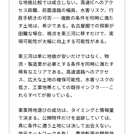
な地価比較では成立しない。高速ICへのアク
セス距離、前面道路の幅員、水害リスク、行
政手続きの可否——複数の条件を同時に満た
す土地は、希少である。名古屋圏での探索が
困難な場合、視点を東三河に移すだけで、実
現可能性が大幅に向上する可能性がある。
東三河は単に地価が安いだけではなく、物
流・製造業が必要とする条件を同時に満たす
稀有なエリアである。高速道路へのアクセ
ス、広大な土地の確保可能性、水害リスクの
低さ、工業地帯としての既存インフラ——こ
れらすべてが揃っている。
事業用地選びの成功は、タイミングと情報量
で決まる。公開物件だけを追跡していては、
真に条件に適う土地には決して出会えない。
地元ネットワークを有し、農地転用や開発許