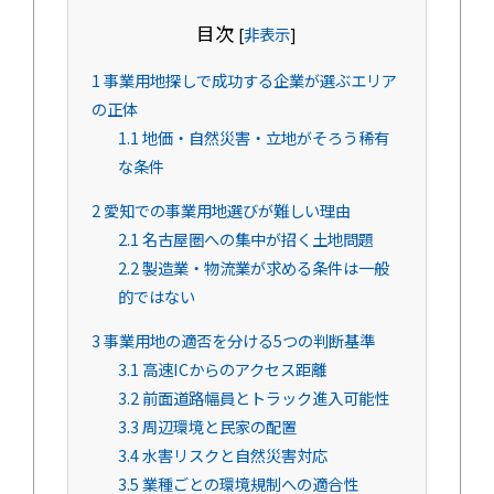
目次
[
非表示
]
1
事業用地探しで成功する企業が選ぶエリア
の正体
1.1
地価・自然災害・立地がそろう稀有
な条件
2
愛知での事業用地選びが難しい理由
2.1
名古屋圏への集中が招く土地問題
2.2
製造業・物流業が求める条件は一般
的ではない
3
事業用地の適否を分ける5つの判断基準
3.1
高速ICからのアクセス距離
3.2
前面道路幅員とトラック進入可能性
3.3
周辺環境と民家の配置
3.4
水害リスクと自然災害対応
3.5
業種ごとの環境規制への適合性