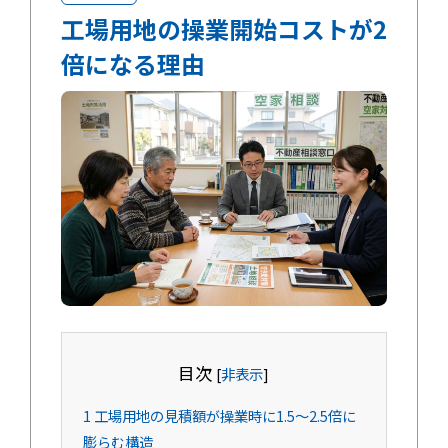
工場用地の操業開始コストが2
倍になる理由
目次
[
非表示
]
1
工場用地の見積額が操業時に1.5～2.5倍に
膨らむ構造