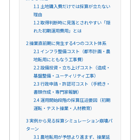
1.1
土地購入費だけでは採算が立たない
理由
1.2
取得判断時に見落とされやすい「隠
れた初期運用費用」とは
2
操業直前期に発生する4つのコスト体系
2.1
インフラ整備コスト（都市計画・農
地転用にともなう工事費）
2.2
設備投資・立ち上げコスト（造成・
基盤整備・ユーティリティ工事）
2.3
行政申請・許認可コスト（手続き・
書類作成・専門家報酬）
2.4
運用開始段階の採算圧迫要因（初期
運転・テスト操業・人材教育）
3
実例から見る採算シミュレーション崩壊パ
ターン
3.1
農地転用が予想より進まず、操業延