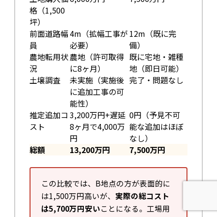
格（1,500
坪）
前面道路幅
4m（拡幅工事が
12m（既に完
員
必要）
備）
農地転用状
農地（許可取得
既に宅地・雑種
況
に8ヶ月）
地（即日可能）
土壌調査
未実施（実施後
完了・問題なし
に追加工事の可
能性）
推定追加コ
3,200万円+遅延
0円（予見不可
スト
8ヶ月で4,000万
能な追加はほぼ
円
なし）
総額
13,200万円
7,500万円
この比較では、B地点の方が表面的に
は1,500万円高いが、
実際の総コスト
は5,700万円安い
ことになる。工場用