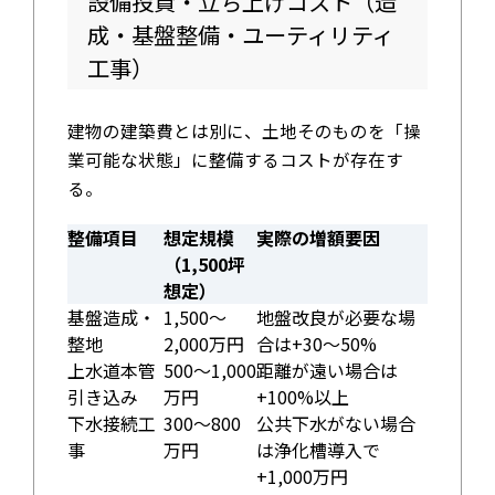
設備投資・立ち上げコスト（造
成・基盤整備・ユーティリティ
工事）
建物の建築費とは別に、土地そのものを「操
業可能な状態」に整備するコストが存在す
る。
整備項目
想定規模
実際の増額要因
（1,500坪
想定）
基盤造成・
1,500～
地盤改良が必要な場
整地
2,000万円
合は+30～50%
上水道本管
500～1,000
距離が遠い場合は
引き込み
万円
+100%以上
下水接続工
300～800
公共下水がない場合
事
万円
は浄化槽導入で
+1,000万円