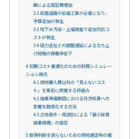
期による固定費増加
3.2
前面道路の拡幅工事が必要になり、
予算追加が発生
3.3
地下水汚染・土壌調査で追加対応コ
ストが発生
3.4
協力会社との調整遅延による立ち上
げ段階の稼働率低下
4
初期コスト最適化のための財務シミュレー
ション視点
4.1
用地購入費以外の「見えないコス
ト」を事前に把握する枠組み
4.2
操業準備期間における月次採算への
影響を数値化する方法
4.3
立地条件・用途別による「最小採算
操業規模」の設定
5
取得判断を誤らないための用地選定時の確