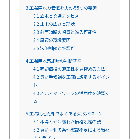
3
工場用地の価値を決める5つの要素
3.1
立地と交通アクセス
3.2
土地の広さと形状
3.3
前面道路の幅員と進入可能性
3.4
周辺の環境要因
3.5
法的制限と許認可
4
工場用地売却時の判断基準
4.1
売却価格の適正性を見極める方法
4.2
買い手候補を正確に想定するポイン
ト
4.3
地元ネットワークの活用度を確認す
る
5
工場用地売却でよくある失敗パターン
5.1
相場とかけ離れた価格設定の罠
5.2
買い手側の条件確認不足による後々
のトラブル