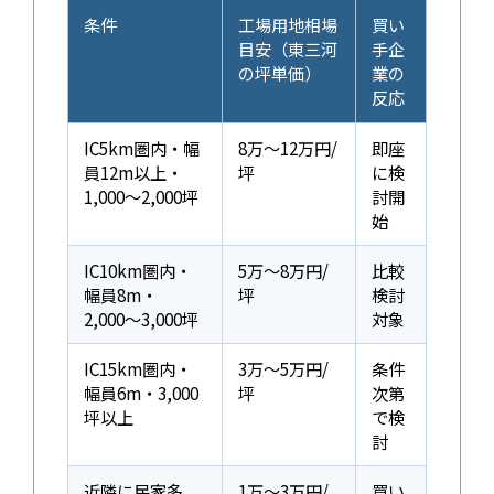
条件
工場用地相場
買い
目安（東三河
手企
の坪単価）
業の
反応
IC5km圏内・幅
8万〜12万円/
即座
員12m以上・
坪
に検
1,000〜2,000坪
討開
始
IC10km圏内・
5万〜8万円/
比較
幅員8m・
坪
検討
2,000〜3,000坪
対象
IC15km圏内・
3万〜5万円/
条件
幅員6m・3,000
坪
次第
坪以上
で検
討
近隣に民家多
1万〜3万円/
買い