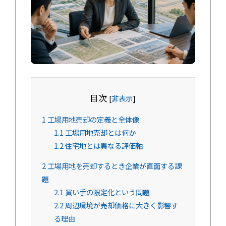
目次
[
非表示
]
1
工場用地売却の定義と全体像
1.1
工場用地売却とは何か
1.2
住宅地とは異なる評価軸
2
工場用地を売却するとき企業が直面する課
題
2.1
買い手の限定化という問題
2.2
周辺環境が売却価格に大きく影響す
る理由