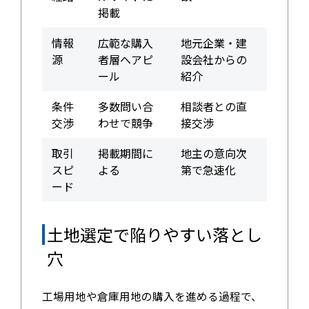
掲載
情報
広範な購入
地元企業・建
源
者層へアピ
設会社からの
ール
紹介
条件
多数問い合
相談者との直
交渉
わせで競争
接交渉
取引
掲載期間に
地主の意向次
スピ
よる
第で急速化
ード
土地選定で陥りやすい落とし
穴
工場用地や倉庫用地の購入を進める過程で、