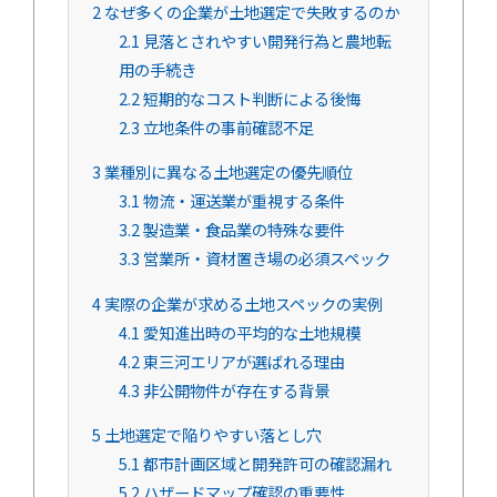
2
なぜ多くの企業が土地選定で失敗するのか
2.1
見落とされやすい開発行為と農地転
用の手続き
2.2
短期的なコスト判断による後悔
2.3
立地条件の事前確認不足
3
業種別に異なる土地選定の優先順位
3.1
物流・運送業が重視する条件
3.2
製造業・食品業の特殊な要件
3.3
営業所・資材置き場の必須スペック
4
実際の企業が求める土地スペックの実例
4.1
愛知進出時の平均的な土地規模
4.2
東三河エリアが選ばれる理由
4.3
非公開物件が存在する背景
5
土地選定で陥りやすい落とし穴
5.1
都市計画区域と開発許可の確認漏れ
5.2
ハザードマップ確認の重要性