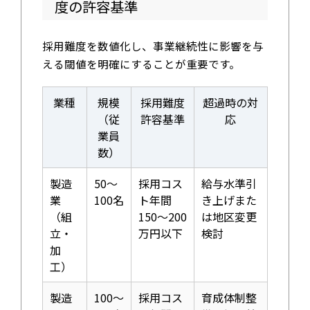
度の許容基準
採用難度を数値化し、事業継続性に影響を与
える閾値を明確にすることが重要です。
業種
規模
採用難度
超過時の対
（従
許容基準
応
業員
数）
製造
50〜
採用コス
給与水準引
業
100名
ト年間
き上げまた
（組
150〜200
は地区変更
立・
万円以下
検討
加
工）
製造
100〜
採用コス
育成体制整