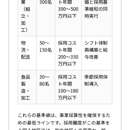
業
300名
ト年間
備と採用基
（組
300〜500
準緩和の同
立・
万円以下
時実行
加
工）
物
50〜
採用コス
シフト体制
流・
150名
ト年間
再構築と給
配送
200〜350
与改善
万円以下
食品
30〜
採用コス
季節採用体
製
80名
ト年間
制導入
造・
100〜180
加工
万円以下
これらの基準値は、事業採算性を確保するた
めの最低ラインです。採用難度がこの基準を
上回る地区では、別の地区への変更か、給