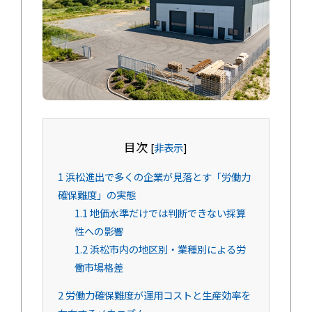
目次
[
非表示
]
1
浜松進出で多くの企業が見落とす「労働力
確保難度」の実態
1.1
地価水準だけでは判断できない採算
性への影響
1.2
浜松市内の地区別・業種別による労
働市場格差
2
労働力確保難度が運用コストと生産効率を