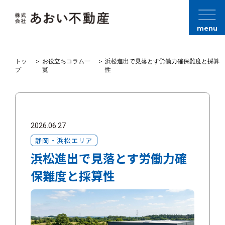
menu
トッ
＞
お役立ちコラム一
＞
浜松進出で見落とす労働力確保難度と採算
プ
覧
性
2026.06.27
静岡・浜松エリア
浜松進出で見落とす労働力確
保難度と採算性