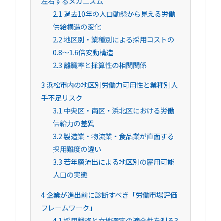
左右するメカニズム
2.1
過去10年の人口動態から見える労働
供給構造の変化
2.2
地区別・業種別による採用コストの
0.8〜1.6倍変動構造
2.3
離職率と採算性の相関関係
3
浜松市内の地区別労働力可用性と業種別人
手不足リスク
3.1
中央区・南区・浜北区における労働
供給力の差異
3.2
製造業・物流業・食品業が直面する
採用難度の違い
3.3
若年層流出による地区別の雇用可能
人口の実態
4
企業が進出前に診断すべき「労働市場評価
フレームワーク」
4.1
採用戦略と立地選定の適合性を測る3