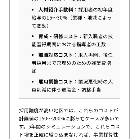
人材紹介手数料
：採用者の初年度
給与の15〜30%（業種・地域によっ
て変動）
育成・研修コスト
：新入職者の技
能習得期間における指導者の工数
離職対応コスト
：求人再開、後任
者採用まで穴埋めのための残業費増
加
雇用調整コスト
：業況悪化時の人
員削減に伴う退職金・調整手当
採用難度が高い地区では、これらのコストが
計画値の150〜200%に膨らむケースが多いで
す。5年間のシミュレーションで、これらコス
ト増を正確に織り込まなければ、事業採算性