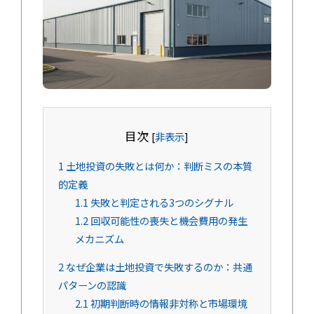
目次
[
非表示
]
1
土地投資の失敗とは何か：判断ミスの本質
的定義
1.1
失敗と判定される3つのシグナル
1.2
回収可能性の喪失と機会費用の発生
メカニズム
2
なぜ企業は土地投資で失敗するのか：共通
パターンの認識
2.1
初期判断時の情報非対称と市場環境