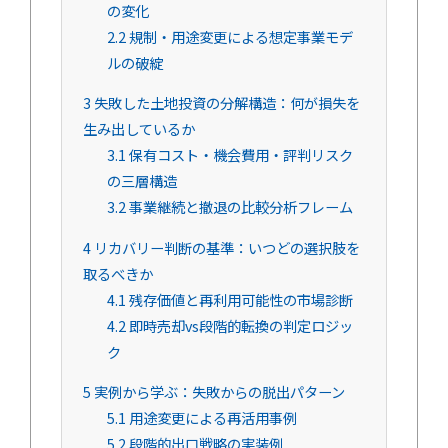
の変化
2.2
規制・用途変更による想定事業モデ
ルの破綻
3
失敗した土地投資の分解構造：何が損失を
生み出しているか
3.1
保有コスト・機会費用・評判リスク
の三層構造
3.2
事業継続と撤退の比較分析フレーム
4
リカバリー判断の基準：いつどの選択肢を
取るべきか
4.1
残存価値と再利用可能性の市場診断
4.2
即時売却vs段階的転換の判定ロジッ
ク
5
実例から学ぶ：失敗からの脱出パターン
5.1
用途変更による再活用事例
5.2
段階的出口戦略の実装例