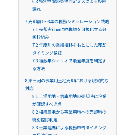
6.3
特別控除の条件判定ミスによる控除
漏れ
7
売却前1～3年の税務シミュレーション戦略
7.1
売却実行前に納税額を可視化する分
析枠組み
7.2
年度別の業績推移をもとにした売却
タイミング検証
7.3
複数年シナリオで最適年度を判定す
る方法
8
東三河の事業用土地売却における現実的な
対応
8.1
工場用地・倉庫用地の売却時に企業
が確認すべき点
8.2
相続農地から事業用地への売却時の
特別控除判定
8.3
士業連携による税務申告タイミング