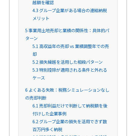
越額を確認
4.3
グループ企業がある場合の連結納税
メリット
5
事業用土地売却と業績の関係性：具体的パ
ターン
5.1
高収益年の売却 vs 業績調整年での売
却
5.2
損失繰越を活用した相殺パターン
5.3
特別控除が適用される条件と外れる
ケース
6
よくある失敗：税務シミュレーションなし
の売却判断
6.1
売却利益だけで判断して納税額を後
付けした企業事例
6.2
グループ企業の損失を活用できず数
百万円多く納税