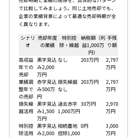
で比較してみましょう。同じ土地売却でも、
企業の業績背景によって最適な売却時期が全
く異なります。
シナリ
売却年度
特別控
納税額（利
手残
オ
の業績
除・繰越
益1,000万
り額
円）
高収益
黒字見込
なし
203万円
2,797
年での
み2,000
万円
売却
万円
業績調
赤字見込
損失繰越
203万円
2,797
整年で
み500万
なし
万円
の売却
円
損失繰
黒字見込
過去赤字
30万円
2,970
越活用
み1,500
1,000万円
万円
万円
特別控
黒字見込
相続農地
0円
3,000
除活用
み2,000
控除1,000
万円