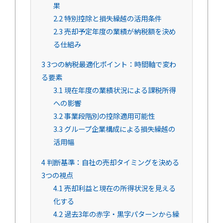
果
2.2
特別控除と損失繰越の活用条件
2.3
売却予定年度の業績が納税額を決め
る仕組み
3
3つの納税最適化ポイント：時間軸で変わ
る要素
3.1
現在年度の業績状況による課税所得
への影響
3.2
事業段階別の控除適用可能性
3.3
グループ企業構成による損失繰越の
活用幅
4
判断基準：自社の売却タイミングを決める
3つの視点
4.1
売却利益と現在の所得状況を見える
化する
4.2
過去3年の赤字・黒字パターンから繰