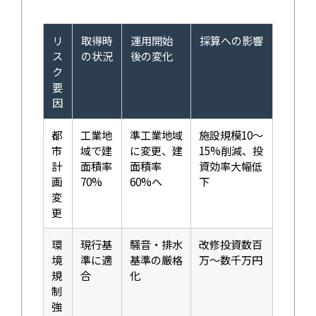
リ
取得時
運用開始
採算への影響
ス
の状況
後の変化
ク
要
因
都
工業地
準工業地域
施設規模10〜
市
域で建
に変更、建
15%削減、投
計
面積率
面積率
資効率大幅低
画
70%
60%へ
下
変
更
環
現行基
騒音・排水
改修投資数百
境
準に適
基準の厳格
万〜数千万円
規
合
化
制
強