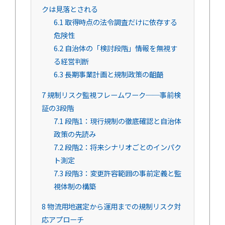
クは見落とされる
6.1
取得時点の法令調査だけに依存する
危険性
6.2
自治体の「検討段階」情報を無視す
る経営判断
6.3
長期事業計画と規制政策の齟齬
7
規制リスク監視フレームワーク──事前検
証の3段階
7.1
段階1：現行規制の徹底確認と自治体
政策の先読み
7.2
段階2：将来シナリオごとのインパク
ト測定
7.3
段階3：変更許容範囲の事前定義と監
視体制の構築
8
物流用地選定から運用までの規制リスク対
応アプローチ