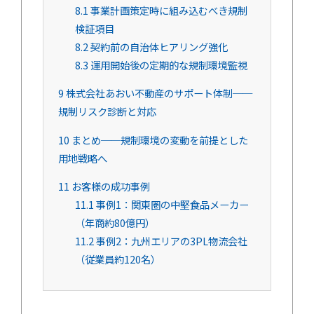
8.1
事業計画策定時に組み込むべき規制
検証項目
8.2
契約前の自治体ヒアリング強化
8.3
運用開始後の定期的な規制環境監視
9
株式会社あおい不動産のサポート体制──
規制リスク診断と対応
10
まとめ──規制環境の変動を前提とした
用地戦略へ
11
お客様の成功事例
11.1
事例1：関東圏の中堅食品メーカー
（年商約80億円）
11.2
事例2：九州エリアの3PL物流会社
（従業員約120名）