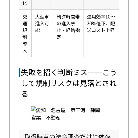
化
交
大型車
朝夕時間帯
運用効率10〜
通
進入可
の進入禁
20%低下、配
規
能
止・経路指
送コスト上昇
制
定
導
入
失敗を招く判断ミス──こう
して規制リスクは見落とされ
る
取得時点の法令調査だけに依存