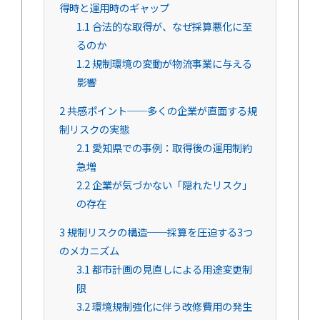
得時と運用時のギャップ
1.1
合法的な取得が、なぜ採算悪化に至
るのか
1.2
規制環境の変動が物流事業に与える
影響
2
共感ポイント──多くの企業が直面する規
制リスクの実態
2.1
愛知県での事例：取得後の運用制約
急増
2.2
企業が気づかない「隠れたリスク」
の存在
3
規制リスクの構造──採算を圧迫する3つ
のメカニズム
3.1
都市計画の見直しによる用途変更制
限
3.2
環境規制強化に伴う改修費用の発生