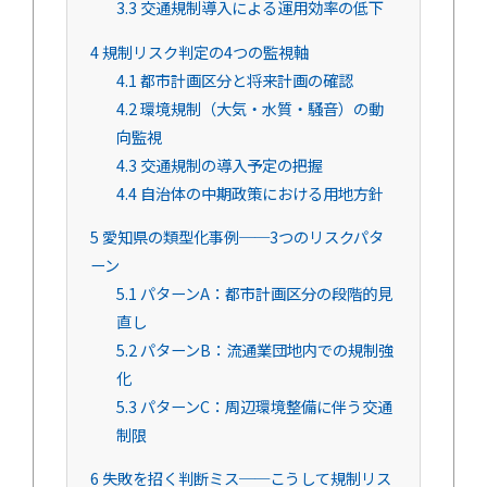
3.3
交通規制導入による運用効率の低下
4
規制リスク判定の4つの監視軸
4.1
都市計画区分と将来計画の確認
4.2
環境規制（大気・水質・騒音）の動
向監視
4.3
交通規制の導入予定の把握
4.4
自治体の中期政策における用地方針
5
愛知県の類型化事例──3つのリスクパタ
ーン
5.1
パターンA：都市計画区分の段階的見
直し
5.2
パターンB：流通業団地内での規制強
化
5.3
パターンC：周辺環境整備に伴う交通
制限
6
失敗を招く判断ミス──こうして規制リス