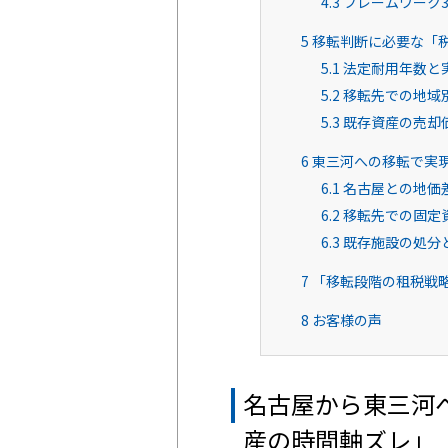
4.3
フレームワーク
5
移転判断に必要な「
5.1
法定耐用年数と
5.2
移転先での地域
5.3
既存資産の売却価
6
東三河への移転で実
6.1
名古屋との地価
6.2
移転先での固定
6.3
既存施設の処分
7
「移転段階の租税戦
8
お客様の声
名古屋から東三河
産の時間軸ズレ」