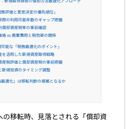
3：新規取得資産の償却方法最適化アプローチ
税務評価と意思決定の優先順位」
実際の利用可能年数のギャップ把握
別償却資産税率の事前確認
格 vs 廃棄費用と税効果の関係
現可能な「税務最適化のポイント」
差を活用した新規資産取得戦略
資産税評価と償却資産税の事前把握
と新規投資のタイミング調整
略最適化」は移転判断の根拠となるか
への移転時、見落とされる「償却資