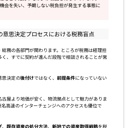
機会を失い、予期しない税負担が発生する事態に
の意思決定プロセスにおける税務盲点
・総務の各部門が関わります。ところが税務は経理担
多く、すでに契約が進んだ段階で相談されることが常
意思決定の
後付け
ではなく、
前提条件
になっていない
名古屋より地価が安く、物流拠点として魅力がありま
東名高速のインターチェンジへのアクセスも優位で
グ
、
既存資産の処分方法
、
新地での資産取得戦略
を税