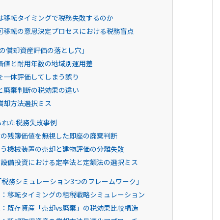
は移転タイミングで税務失敗するのか
河移転の意思決定プロセスにおける税務盲点
の償却資産評価の落とし穴」
価値と耐用年数の地域別運用差
を一体評価してしまう誤り
と廃棄判断の税効果の違い
償却方法選択ミス
られた税務失敗事例
産の残簿価値を無視した即座の廃棄判断
伴う機械装置の売却と建物評価の分離失敗
の設備投資における定率法と定額法の選択ミス
税務シミュレーション3つのフレームワーク」
1：移転タイミングの租税戦略シミュレーション
：既存資産「売却vs廃棄」の税効果比較構造