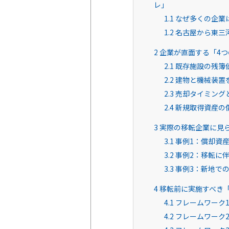
レ」
1.1
なぜ多くの企業
1.2
名古屋から東三
2
企業が直面する「4つ
2.1
既存施設の残簿
2.2
建物と機械装置
2.3
売却タイミング
2.4
新規取得資産の
3
実際の移転企業に見
3.1
事例1：償却資
3.2
事例2：移転に
3.3
事例3：新地で
4
移転前に実施すべき「
4.1
フレームワーク
4.2
フレームワーク2