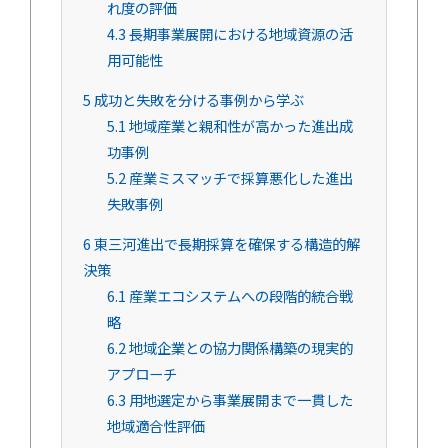
れ度の評価
4.3
長期事業展開における地域資源の活
用可能性
5
成功と失敗を分ける事例から学ぶ
5.1
地域産業と親和性が高かった進出成
功事例
5.2
産業ミスマッチで採算悪化した進出
失敗事例
6
東三河進出で長期採算を確保する構造的解
決策
6.1
産業エコシステムへの段階的統合戦
略
6.2
地域企業との協力関係構築の現実的
アプローチ
6.3
用地選定から事業展開まで一貫した
地域適合性評価