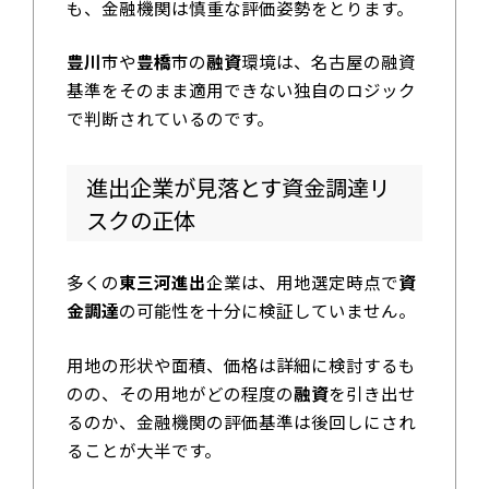
も、金融機関は慎重な評価姿勢をとります。
豊川
市や
豊橋
市の
融資
環境は、名古屋の融資
基準をそのまま適用できない独自のロジック
で判断されているのです。
進出企業が見落とす資金調達リ
スクの正体
多くの
東三河進出
企業は、用地選定時点で
資
金調達
の可能性を十分に検証していません。
用地の形状や面積、価格は詳細に検討するも
のの、その用地がどの程度の
融資
を引き出せ
るのか、金融機関の評価基準は後回しにされ
ることが大半です。