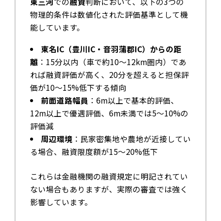
東三河
での
融資
判断において、以下の3つの
物理的条件は数値化された評価基準として機
能しています。
東名IC（豊川IC・音羽蒲郡IC）からの距
離
：15分以内（車で約10〜12km圏内）であ
れば融資評価が高く、20分を超えると担保評
価が10〜15%低下する傾向
前面道路幅員
：6m以上で基本的評価、
12m以上で優遇評価、6m未満では5〜10%の
評価減
周辺環境
：民家密集地や農地が近接してい
る場合、融資限度額が15〜20%低下
これらは金融機関の融資規定に明記されてい
ない場合もありますが、実際の審査では強く
影響しています。