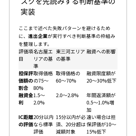
スクを先読みする判断基準の
実装
ここまで述べた失敗パターンを避けるため
に、
進出企業
が実行すべき判断基準の枠組み
を整理します。
評価項
名古屋エ
東三河エリア
融資への影響
目
リアの基
の基準
準
担保評
取得価格
取得価格の
融資限度額が
価額の
の75〜
60〜70%
20〜30%低下
割合
80%
融資金
1.5〜
2.0〜2.8%
年間返済額が
利
2.0%
0.5〜1.0%増
加
IC距離
20分以内
15分以内が必
遠い場合は担
の評価
なら標準
須、20分超は
保評価が10〜
評価
減額対象
15%低下