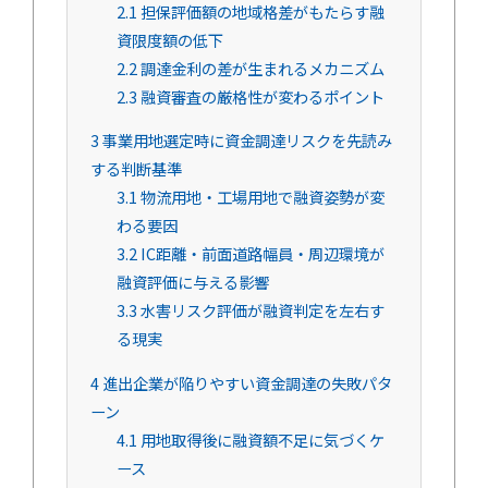
2.1
担保評価額の地域格差がもたらす融
資限度額の低下
2.2
調達金利の差が生まれるメカニズム
2.3
融資審査の厳格性が変わるポイント
3
事業用地選定時に資金調達リスクを先読み
する判断基準
3.1
物流用地・工場用地で融資姿勢が変
わる要因
3.2
IC距離・前面道路幅員・周辺環境が
融資評価に与える影響
3.3
水害リスク評価が融資判定を左右す
る現実
4
進出企業が陥りやすい資金調達の失敗パタ
ーン
4.1
用地取得後に融資額不足に気づくケ
ース