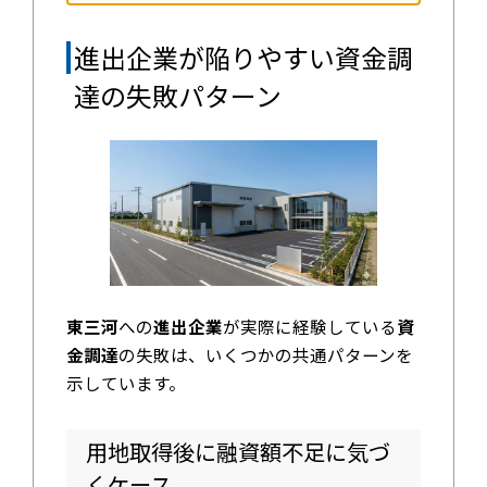
進出企業が陥りやすい資金調
達の失敗パターン
東三河
への
進出企業
が実際に経験している
資
金調達
の失敗は、いくつかの共通パターンを
示しています。
用地取得後に融資額不足に気づ
くケース