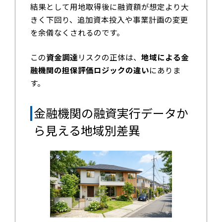
結果として用地取得後に融資額が想定より大
きく下回り、追加資本投入や事業計画の変更
を余儀なくされるのです。
この
資金調達
リスクの正体は、
地域による金
融機関の担保評価ロジックの違い
にありま
す。
金融機関の融資実行データか
ら見える地域別差異