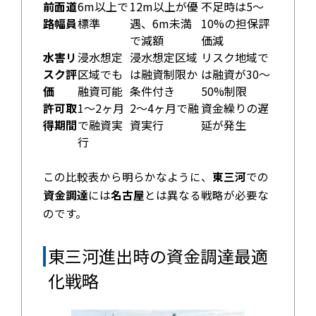
前面道
6m以上で
12m以上が優
不足時は5〜
路幅員
標準
遇、6m未満
10%の担保評
で減額
価減
水害リ
浸水想定
浸水想定区域
リスク地域で
スク評
区域でも
は融資制限か
は融資が30〜
価
融資可能
条件付き
50%制限
許可取
1〜2ヶ月
2〜4ヶ月で融
資金繰りの遅
得期間
で融資実
資実行
延が発生
行
この比較表から明らかなように、
東三河
での
資金調達
には
名古屋
とは異なる戦略が必要な
のです。
東三河進出時の資金調達最適
化戦略