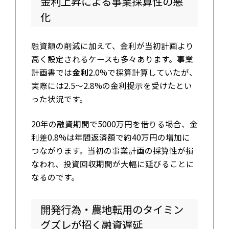
金利上昇による事業採算性の悪
化
融資額の削減に加えて、金利が当初計画より
高く設定されるケースも多々あります。事業
計画書では
金利
2.0%で採算計算していたが、
実際には2.5〜2.8%の金利提示を受けたとい
った状況です。
20年の融資期間で5000万円を借りる場合、金
利差0.8%は年間返済額で約40万円の増加に
つながります。当初の事業計画の採算性が損
なわれ、投資回収期間が大幅に延びることに
なるのです。
開発行為・農地転用のタイミン
グズレが招く融資遅延