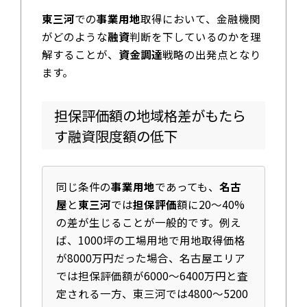
東三河
での
事業用地
取得において、金融機関
がどのような
融資
判断を下しているのかを理
解することが、
資金調達
戦略の出発点となり
ます。
担保評価額の地域格差がもたら
す融資限度額の低下
同じ条件の
事業用地
であっても、
名古
屋
と
東三河
では
担保評価
額に20〜40%
の差が生じることが一般的です。例え
ば、1000坪の工場用地で用地取得価格
が8000万円だった場合、名古屋エリア
では担保評価額が6000〜6400万円と査
定される一方、東三河では4800〜5200