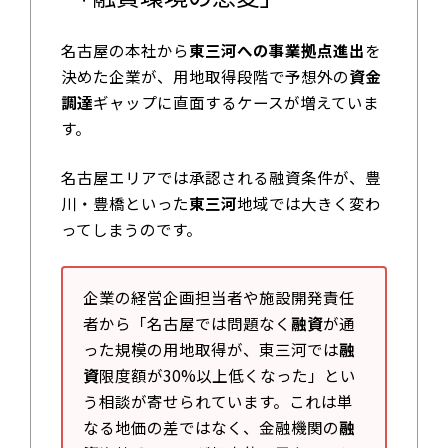
名古屋の本社から
東三河への事業拠点進出
を
決めた企業が、用地取得段階で予想外の
資金
調達
ギャップに直面するケースが増えていま
す。
名古屋エリアでは承認される融資条件が、豊
川・豊橋といった
東三河
地域では大きく変わ
ってしまうのです。
企業の経営企画担当者や施設開発責任
者から「名古屋では問題なく
融資
が通
った規模の用地取得が、東三河では
融
資
限度額が30%以上低くなった」とい
う相談が寄せられています。これは単
なる地価の差ではなく、金融機関の
融