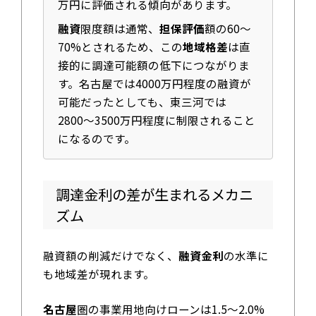
万円に評価される傾向があります。
融資
限度額は通常、
担保評価
額の60〜
70%とされるため、この
地域格差
は直
接的に調達可能額の低下につながりま
す。名古屋では4000万円程度の融資が
可能だったとしても、東三河では
2800〜3500万円程度に制限されること
になるのです。
調達金利の差が生まれるメカニ
ズム
融資額の削減だけでなく、
融資金利
の水準に
も地域差が現れます。
名古屋
圏の事業用地向けローンは1.5〜2.0%