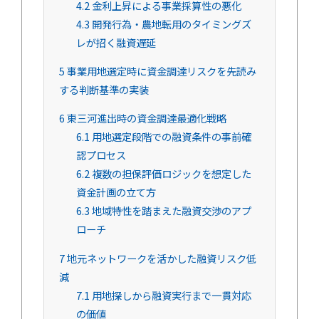
4.2
金利上昇による事業採算性の悪化
4.3
開発行為・農地転用のタイミングズ
レが招く融資遅延
5
事業用地選定時に資金調達リスクを先読み
する判断基準の実装
6
東三河進出時の資金調達最適化戦略
6.1
用地選定段階での融資条件の事前確
認プロセス
6.2
複数の担保評価ロジックを想定した
資金計画の立て方
6.3
地域特性を踏まえた融資交渉のアプ
ローチ
7
地元ネットワークを活かした融資リスク低
減
7.1
用地探しから融資実行まで一貫対応
の価値