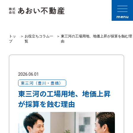
menu
トッ
＞
お役立ちコラム一
＞
東三河の工場用地、地価上昇が採算を蝕む理
プ
覧
由
2026.06.01
東三河（豊川・豊橋）
東三河の工場用地、地価上昇
が採算を蝕む理由