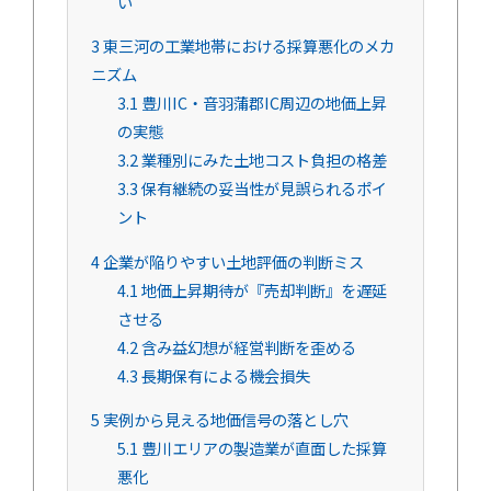
い
3
東三河の工業地帯における採算悪化のメカ
ニズム
3.1
豊川IC・音羽蒲郡IC周辺の地価上昇
の実態
3.2
業種別にみた土地コスト負担の格差
3.3
保有継続の妥当性が見誤られるポイ
ント
4
企業が陥りやすい土地評価の判断ミス
4.1
地価上昇期待が『売却判断』を遅延
させる
4.2
含み益幻想が経営判断を歪める
4.3
長期保有による機会損失
5
実例から見える地価信号の落とし穴
5.1
豊川エリアの製造業が直面した採算
悪化