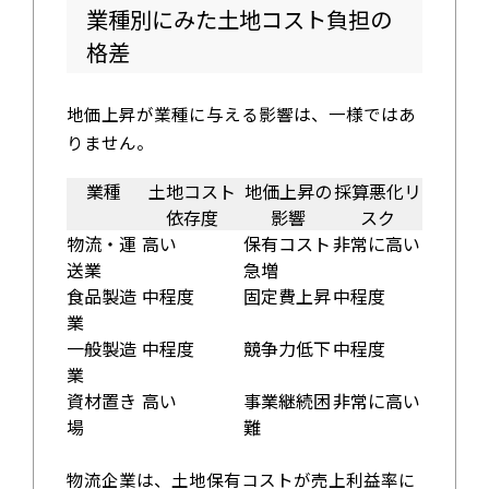
業種別にみた土地コスト負担の
格差
地価上昇が業種に与える影響は、一様ではあ
りません。
業種
土地コスト
地価上昇の
採算悪化リ
依存度
影響
スク
物流・運
高い
保有コスト
非常に高い
送業
急増
食品製造
中程度
固定費上昇
中程度
業
一般製造
中程度
競争力低下
中程度
業
資材置き
高い
事業継続困
非常に高い
場
難
物流企業は、土地保有コストが売上利益率に