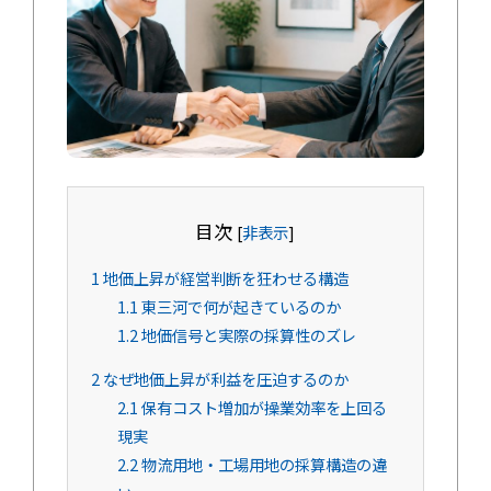
目次
[
非表示
]
1
地価上昇が経営判断を狂わせる構造
1.1
東三河で何が起きているのか
1.2
地価信号と実際の採算性のズレ
2
なぜ地価上昇が利益を圧迫するのか
2.1
保有コスト増加が操業効率を上回る
現実
2.2
物流用地・工場用地の採算構造の違