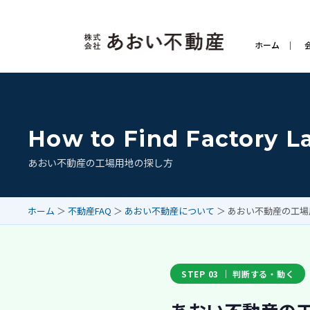
ホーム
How to Find Factory L
あおい不動産の工場用地の探し方
ホーム
＞
不動産FAQ
＞
あおい不動産について
＞ あおい不動産の工
STEP 03 ｜ 判断する・動く