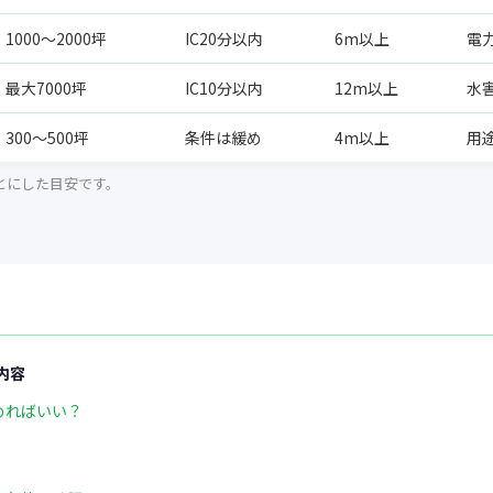
1000〜2000坪
IC20分以内
6m以上
電
最大7000坪
IC10分以内
12m以上
水
300〜500坪
条件は緩め
4m以上
用
とにした目安です。
内容
めればいい？