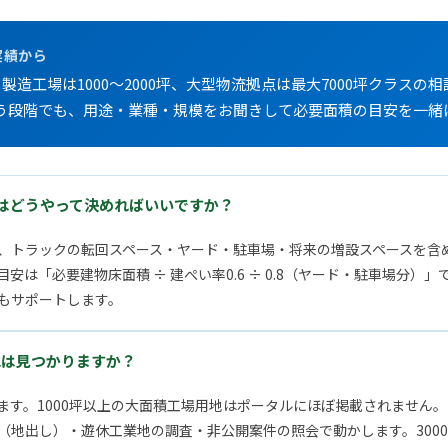
実績から
、製造工場は1000〜2000坪、大型物流拠点は最大7000坪クラス
う段階でも、用途・業種・規模をお聞きして必要面積の目安を一緒
はどうやって決めればいいですか？
、トラックの転回スペース・ヤード・駐車場・将来の増設スペースを含
安は「必要建物床面積 ÷ 建ぺい率0.6 ÷ 0.8（ヤード・駐車場分）
もサポートします。
地は見つかりますか？
ます。1000坪以上の大面積工場用地はポータルにほぼ掲載されません
（地出し）・遊休工業地の調査・非公開案件の照会で動かします。3000