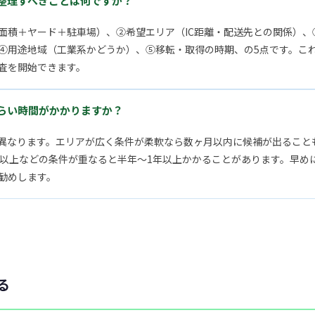
整理すべきことは何ですか？
面積＋ヤード＋駐車場）、②希望エリア（IC距離・配送先との関係）、
④用途地域（工業系かどうか）、⑤移転・取得の時期、の5点です。こ
査を開始できます。
らい時間がかかりますか？
異なります。エリアが広く条件が柔軟なら数ヶ月以内に候補が出ることも
m以上などの条件が重なると半年〜1年以上かかることがあります。早め
勧めします。
る