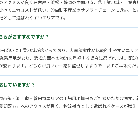
のアクセスが良く名古屋・浜松・静岡の中間地点、②工業地域・工業専
比べて土地コストが低い、④自動車産業のサプライチェーンに近い、と
地として選ばれやすいエリアです。
ちらがおすすめですか？
道1号沿いに工業地域が広がっており、大面積案件が比較的出やすいエリア
工業系用地があり、浜松方面への物流を重視する場合に選ばれます。配送
が変わります。どちらが良いか一緒に整理しますので、まずご相談くだ
応していますか？
市西部・湖西市・磐田市エリアの工場用地情報もご相談いただけます。
愛知双方向へのアクセスが良く、物流拠点として選ばれるケースが増え