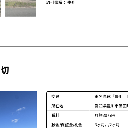
取引態様：
仲介
新切
交通
東名高速「豊川」IC
所在地
愛知県豊川市篠田町新
賃料
月額30万円
敷金/保証金/礼金
3ヶ月/-/2ヶ月