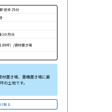
 徒歩 25分
野
金1か月分
01.89坪）/資材置き場
資材置き場、重機置き場に最
0坪の土地です。
受け取る