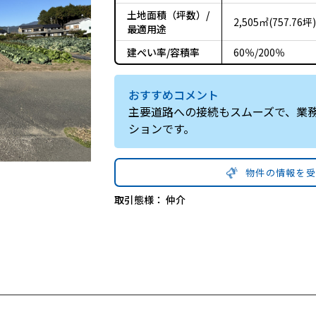
土地面積（坪数）/
2,505㎡(757.76坪)
最適用途
建ぺい率/容積率
60％/200％
おすすめコメント
主要道路への接続もスムーズで、業
ションです。
物件の情報を
取引態様：
仲介