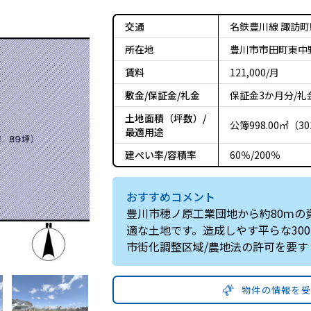
交通
名鉄豊川線 諏訪町駅
所在地
豊川市市田町東中
賃料
121,000/月
敷金/保証金/礼金
保証金3か月分/礼
土地面積（坪数）/
公簿998.00㎡（3
最適用途
建ぺい率/容積率
60％/200％
おすすめコメント
豊川市穂ノ原工業団地から約80ｍの
適な土地です。造成しやす平らな30
市街化調整区域/農地法の許可を要す
物件の情報を