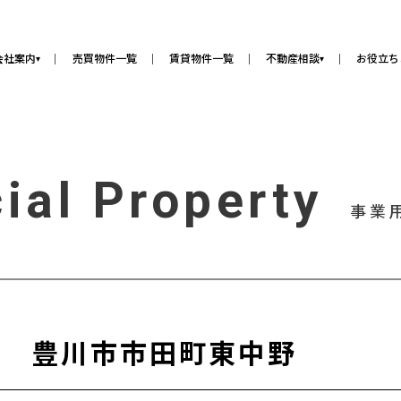
会社案内
売買物件一覧
賃貸物件一覧
不動産相談
お役立ち
▾
▾
ial Property
事業
地 豊川市市田町東中野