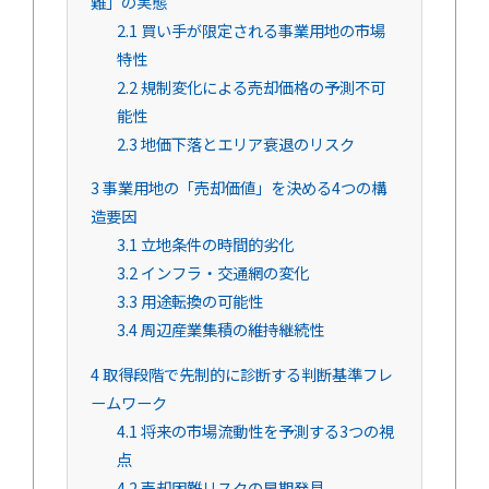
難」の実態
2.1
買い手が限定される事業用地の市場
特性
2.2
規制変化による売却価格の予測不可
能性
2.3
地価下落とエリア衰退のリスク
3
事業用地の「売却価値」を決める4つの構
造要因
3.1
立地条件の時間的劣化
3.2
インフラ・交通網の変化
3.3
用途転換の可能性
3.4
周辺産業集積の維持継続性
4
取得段階で先制的に診断する判断基準フレ
ームワーク
4.1
将来の市場流動性を予測する3つの視
点
4.2
売却困難リスクの早期発見