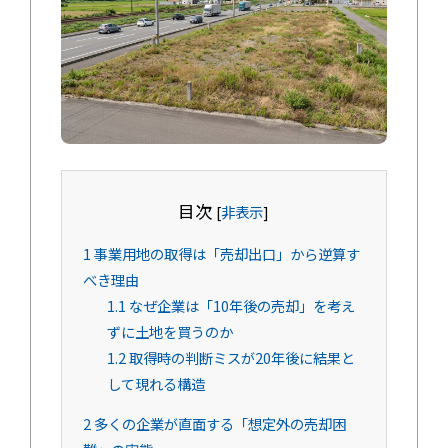
目次
[
非表示
]
1
事業用地の取得は「売却出口」から逆算す
べき理由
1.1
なぜ企業は「10年後の売却」を考え
ずに土地を買うのか
1.2
取得時の判断ミスが20年後に結果と
して現れる構造
2
多くの企業が直面する「想定外の売却困