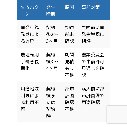
失敗パタ
発生
原因
事前対策
ーン
時期
開発行為
契約
契約
契約前に開
発覚によ
後2〜
前未
発指導課に
る遅延
3ヶ月
確認
相談
農地転用
契約
期間
農業委員会
手続き長
後3〜
見積
で事前許可
期化
4ヶ月
もり
見通しを確
不足
認
用途地域
契約
都市
購入前に都
制限によ
後ま
計画
市計画課で
る利用不
たは
確認
用途確認
可
契約
不足
時