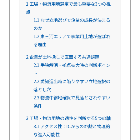
1
工場・物流用地選定で最も重要な3つの視
点
1.1
なぜ立地選びで企業の成長が決まる
のか
1.2
東三河エリアで事業用土地が選ばれ
る理由
2
企業が土地探しで直面する共通課題
2.1
手狭解消・拠点拡大時の判断ポイン
ト
2.2
愛知進出時に陥りやすい立地選択の
落とし穴
2.3
物流中継地確保で見落とされやすい
条件
3
工場・物流用地の適性を判断する5つの軸
3.1
アクセス性：ICからの距離と物理的
な進入可能性