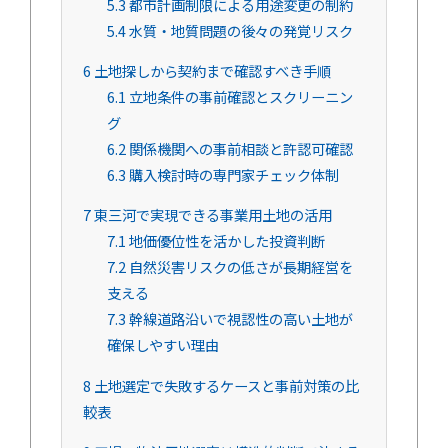
5.3
都市計画制限による用途変更の制約
5.4
水質・地質問題の後々の発覚リスク
6
土地探しから契約まで確認すべき手順
6.1
立地条件の事前確認とスクリーニン
グ
6.2
関係機関への事前相談と許認可確認
6.3
購入検討時の専門家チェック体制
7
東三河で実現できる事業用土地の活用
7.1
地価優位性を活かした投資判断
7.2
自然災害リスクの低さが長期経営を
支える
7.3
幹線道路沿いで視認性の高い土地が
確保しやすい理由
8
土地選定で失敗するケースと事前対策の比
較表