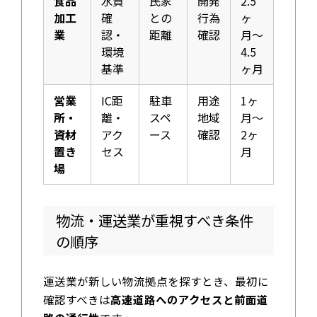
食品
水質
民家
開発
2.5
加工
確
との
行為
ヶ
業
認・
距離
確認
月〜
環境
4.5
基準
ヶ月
営業
IC距
駐車
用途
1ヶ
所・
離・
スペ
地域
月〜
資材
アク
ース
確認
2ヶ
置き
セス
月
場
物流・運送業が重視すべき条件
の順序
運送業が新しい物流拠点を探すとき、最初に
確認すべきは
高速道路へのアクセスと前面道