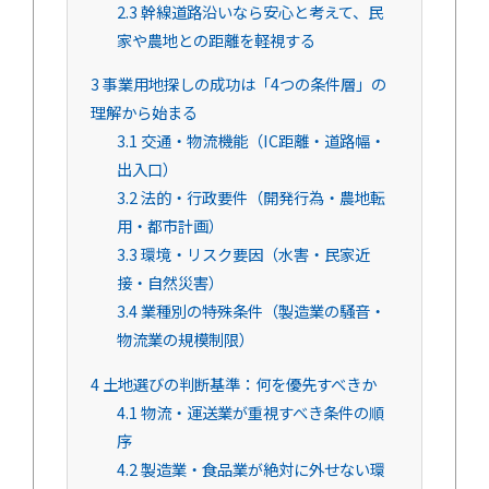
2.3
幹線道路沿いなら安心と考えて、民
家や農地との距離を軽視する
3
事業用地探しの成功は「4つの条件層」の
理解から始まる
3.1
交通・物流機能（IC距離・道路幅・
出入口）
3.2
法的・行政要件（開発行為・農地転
用・都市計画）
3.3
環境・リスク要因（水害・民家近
接・自然災害）
3.4
業種別の特殊条件（製造業の騒音・
物流業の規模制限）
4
土地選びの判断基準：何を優先すべきか
4.1
物流・運送業が重視すべき条件の順
序
4.2
製造業・食品業が絶対に外せない環