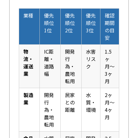
業種
優先
優先
優先
確認
順位
順位
順位
期間
1位
2位
3位
の目
安
物
IC距
開発
水害
1.5
流・
離・
行
リス
ヶ
運送
道路
為・
ク
月〜
業
幅
農地
3ヶ
転用
月
製造
開発
民家
水
2ヶ
業
行
との
質・
月〜
為・
距離
環境
4ヶ
農地
月
転用