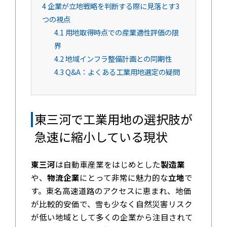
4
企業が立地戦略を判断する際に見落とす3
つの視点
4.1
用地取得時点での産業適性評価の限
界
4.2
地域インフラ整備計画との同期性
4.3
Q&A：よくある工業用地選定の疑問
東三河で工業用地の選択肢が
急速に縮小している現状
東三河
は自動車産業をはじめとした
製造業
や、
物流企業
にとって非常に魅力的な
立地
で
す。東名高速道路のアクセスに恵まれ、地価
が比較的安価で、雪も少なく自然災害リスク
が低い地域として多くの企業から注目されて