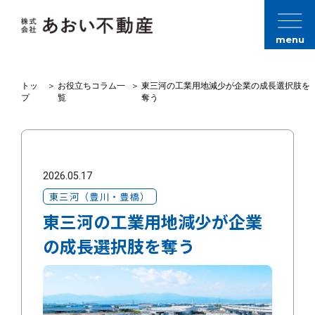
menu
トッ
＞
お役立ちコラム一
＞
東三河の工業用地減少が企業の成長選択肢を
プ
覧
奪う
2026.05.17
東三河（豊川・豊橋）
東三河の工業用地減少が企業
の成長選択肢を奪う