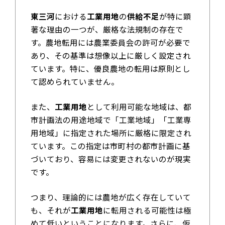
東三河
における
工業用地
の
供給不足
が特に顕
著な理由の一つが、厳格な法規制の存在で
す。農地転用には農業委員会の許可が必要で
あり、その基準は想像以上に厳しく設定され
ています。特に、優良農地の転用は原則とし
て認められていません。
また、
工業用地
として利用可能な地域は、都
市計画法の用途地域で「工業地域」「工業専
用地域」に指定された場所に厳格に限定され
ています。この指定は市町村の都市計画に基
づいており、容易には変更されないのが現実
です。
つまり、理論的には農地が広く存在していて
も、それが
工業用地
に転用される可能性は極
めて低いということになります。さらに、仮