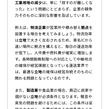
工業用地の減少
は、単に「探すのが難しくな
った」という問題にとどまらず、企業の競争
力そのものに深刻な影響を及ぼしています。
例えば、
物流企業
が営業所や積み替え
拠点
を
設置する場合を考えてみましょう。物流効率
は
立地
で大きく左右されるため、東名ICから
遠い場所に拠点を構えると、毎日の運送効率
が低下し、人件費や燃料費が確実に増加しま
す。長時間勤務制限への対応として中継地点
の確保が経営課題となっている運送業界で
は、最適な
立地
の確保は経営存続そのものに
関わる問題となっているのです。
また、
製造業
や食品業の場合、周辺に民家や
畑がない
立地
が必須条件となります。騒音や
臭気の問題を避けるためには、この条件は妥