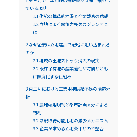
1
東三河で工業用地の選択肢が急速に縮小し
ている現状
1.1
供給の構造的枯渇と企業戦略の乖離
1.2
立地による競争力喪失のジレンマと
は
2
なぜ企業は立地選択で窮地に追い込まれる
のか
2.1
地域の土地ストック消失の現実
2.2
既存保有地の産業適性が時間ととも
に陳腐化する仕組み
3
東三河における工業用地供給不足の構造分
析
3.1
農地転用規制と都市計画区分による
制約
3.2
新規取得可能用地の減少メカニズム
3.3
企業が求める立地条件との不整合