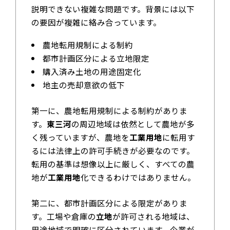
説明できない複雑な問題です。背景には以下
の要因が複雑に絡み合っています。
農地転用規制による制約
都市計画区分による立地限定
購入済み土地の用途固定化
地主の売却意欲の低下
第一に、農地転用規制による制約がありま
す。
東三河
の周辺地域は依然として農地が多
く残っていますが、農地を
工業用地
に転用す
るには法律上の許可手続きが必要なのです。
転用の基準は想像以上に厳しく、すべての農
地が
工業用地
化できるわけではありません。
第二に、都市計画区分による限定がありま
す。工場や倉庫の
立地
が許可される地域は、
用途地域で明確に区分されています。企業が