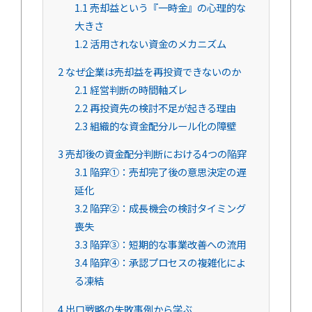
1.1
売却益という『一時金』の心理的な
大きさ
1.2
活用されない資金のメカニズム
2
なぜ企業は売却益を再投資できないのか
2.1
経営判断の時間軸ズレ
2.2
再投資先の検討不足が起きる理由
2.3
組織的な資金配分ルール化の障壁
3
売却後の資金配分判断における4つの陥穽
3.1
陥穽①：売却完了後の意思決定の遅
延化
3.2
陥穽②：成長機会の検討タイミング
喪失
3.3
陥穽③：短期的な事業改善への流用
3.4
陥穽④：承認プロセスの複雑化によ
る凍結
4
出口戦略の失敗事例から学ぶ