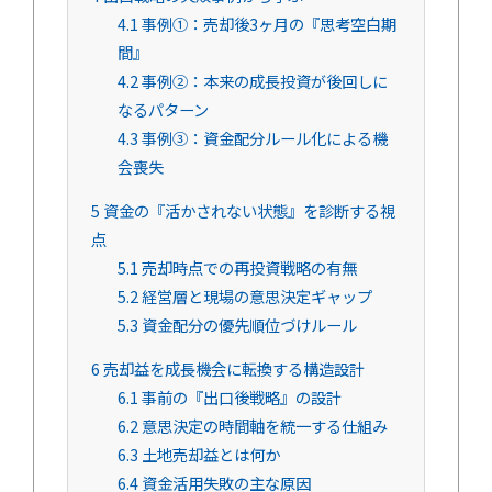
4.1
事例①：売却後3ヶ月の『思考空白期
間』
4.2
事例②：本来の成長投資が後回しに
なるパターン
4.3
事例③：資金配分ルール化による機
会喪失
5
資金の『活かされない状態』を診断する視
点
5.1
売却時点での再投資戦略の有無
5.2
経営層と現場の意思決定ギャップ
5.3
資金配分の優先順位づけルール
6
売却益を成長機会に転換する構造設計
6.1
事前の『出口後戦略』の設計
6.2
意思決定の時間軸を統一する仕組み
6.3
土地売却益とは何か
6.4
資金活用失敗の主な原因