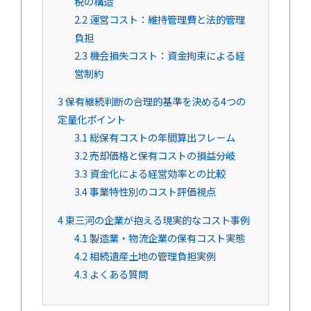
税の構造
2.2
運営コスト：維持管理費と法的管理
負担
2.3
機会損失コスト：資金拘束による経
営制約
3
保有継続判断の合理的基準を決める4つの
定量化ポイント
3.1
総保有コストの年間算出フレーム
3.2
売却価格と保有コストの損益分岐
3.3
資金化による経営効率との比較
3.4
事業特性別のコスト評価視点
4
東三河の企業が抱える現実的なコスト事例
4.1
製造業・物流企業の保有コスト実態
4.2
相続遺産土地の管理負担実例
4.3
よくある質問