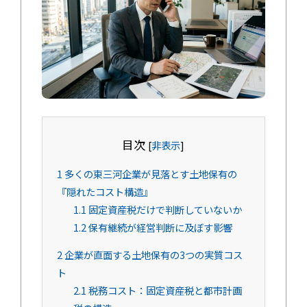
目次
[
非表示
]
1
多くの東三河企業が見落とす土地保有の
『隠れたコスト構造』
1.1
固定資産税だけで判断していないか
1.2
保有継続が経営判断に及ぼす影響
2
企業が直面する土地保有の3つの実質コス
ト
2.1
税務コスト：固定資産税と都市計画