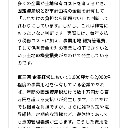
多くの企業が
土地保有コスト
を考えるとき、
固定資産税
と都市計画税の金額を計算して
「これだけの負担なら問題ない」と判断して
終わりにしています。しかし、これは非常に
もったいない判断です。実際には、毎年支払
う税務コストに加え、
事業用地 維持管理費
、
そして保有資金を別の事業に投下できないと
いう
土地の機会損失
があわせて発生している
のです。
東三河 企業経営
において1,000坪から2,000坪
程度の事業用地を保有している企業であれ
ば、年間の
固定資産税
だけで数十万円から百
万円を超える支払いが発生します。これだけ
でも相当な負担ですが、さらに雑草対策や境
界維持、定期的な清掃など、遊休地であって
も法的管理義務が生じます。こうした費用を