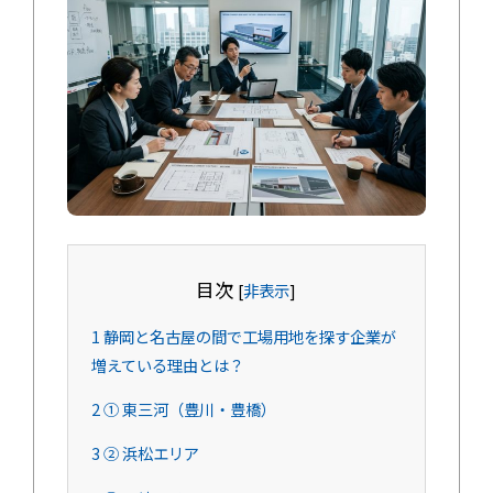
目次
[
非表示
]
1
静岡と名古屋の間で工場用地を探す企業が
増えている理由とは？
2
① 東三河（豊川・豊橋）
3
② 浜松エリア