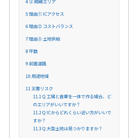
4
③ 岡崎エリア
5
理由① ICアクセス
6
理由② コストバランス
7
理由③ 土地供給
8
坪数
9
前面道路
10
用途地域
11
災害リスク
11.1
Q 工場と倉庫を一体で作る場合、ど
のエリアがいいですか？
11.2
Q ICからどれくらい近い方がいいで
すか？
11.3
Q 大型土地は見つかりますか？