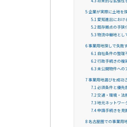
4.3
将来的な拡張性
5
企業が実際に土地を
5.1
愛知進出におけ
5.2
既存拠点の手狭
5.3
物流中継地とし
6
事業用地探しで失敗
6.1
自社条件の整理
6.2
行政手続きの複
6.3
未公開物件への
7
事業用地選びを成功
7.1
必須条件と優先
7.2
交通・環境・法
7.3
地元ネットワー
7.4
申請手続きを見
8
名古屋圏での事業用