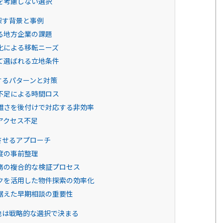
を考慮しない選択
探す背景と事例
る地方企業の課題
化による移転ニーズ
て選ばれる立地条件
するパターンと対策
不足による時間ロス
雑さを後付けで対応する非効率
アクセス不足
させるアプローチ
度の事前整理
務の複合的な検証プロセス
クを活用した物件探索の効率化
据えた早期相談の重要性
地は戦略的な選択で決まる