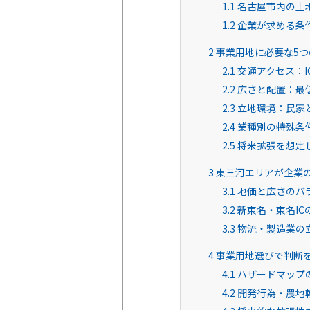
1.1
名古屋市内の土
1.2
企業が求める条
2
事業用地に必要な5つ
2.1
交通アクセス：I
2.2
広さと配置：最
2.3
立地環境：民家
2.4
業種別の特殊条
2.5
将来拡張を想定
3
東三河エリアが企業
3.1
地価と広さのバ
3.2
新東名・東名IC
3.3
物流・製造業の
4
事業用地選びで判断
4.1
ハザードマップ
4.2
開発行為・農地