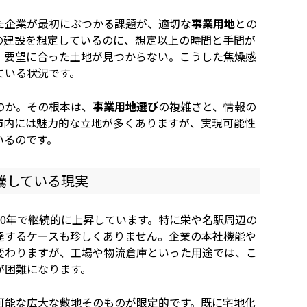
た企業が最初にぶつかる課題が、適切な
事業用地
との
の建設を想定しているのに、想定以上の時間と手間が
、要望に合った土地が見つからない。こうした焦燥感
ている状況です。
のか。その根本は、
事業用地選び
の複雑さと、情報の
市内には魅力的な立地が多くありますが、実現可能性
いるのです。
騰している現実
10年で継続的に上昇しています。特に栄や名駅周辺の
達するケースも珍しくありません。企業の本社機能や
変わりますが、工場や物流倉庫といった用途では、こ
が困難になります。
可能な広大な敷地そのものが限定的です。既に宅地化