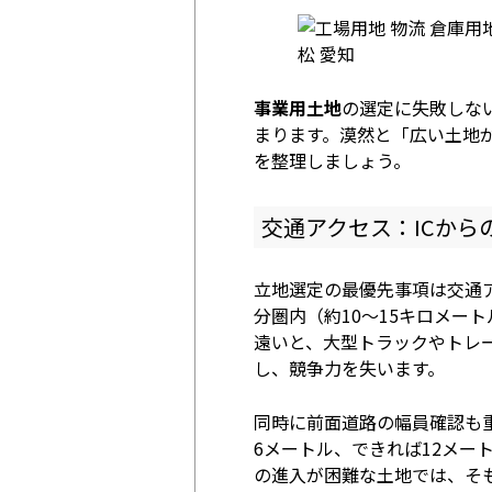
事業用土地
の選定に失敗しな
まります。漠然と「広い土地
を整理しましょう。
交通アクセス：ICから
立地選定の最優先事項は交通ア
分圏内（約10～15キロメー
遠いと、大型トラックやトレ
し、競争力を失います。
同時に前面道路の幅員確認も
6メートル、できれば12メー
の進入が困難な土地では、そ