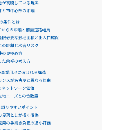
地が高騰している現実
件と市中心部の乖離
の条件とは
Cからの距離と前面道路幅員
低限必要な敷地面積と出入口確保
との距離と水害リスク
件の見極め方
した余裕の考え方
の事業用地に選ばれる構造
ランスが名古屋と異なる理由
のネットワーク価値
立地ニーズとの合致度
を誤りやすいポイント
の見落としが招く後悔
転用の手続き負担の過小評価