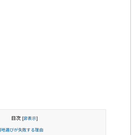
目次
[
非表示
]
用地選びが失敗する理由