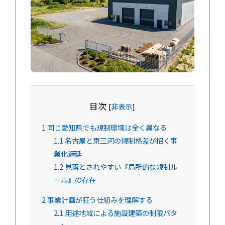
目次
[
非表示
]
1
同じ愛知県でも規制環境は全く異なる
1.1
名古屋と東三河の規制格差が招く事
業化遅延
1.2
見落とされやすい『局所的な規制ル
ール』の存在
2
事業計画が狂う仕組みを理解する
2.1
用途地域による施設建築の制限パタ