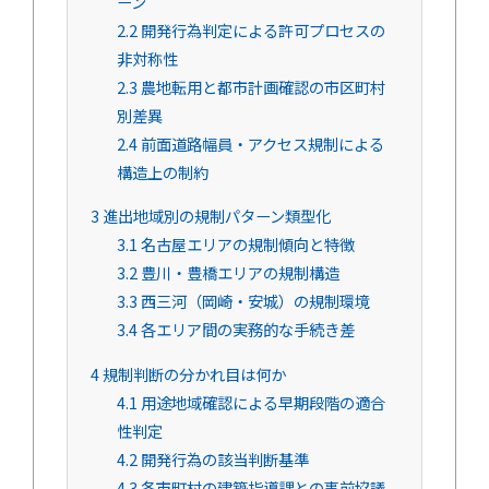
ーン
2.2
開発行為判定による許可プロセスの
非対称性
2.3
農地転用と都市計画確認の市区町村
別差異
2.4
前面道路幅員・アクセス規制による
構造上の制約
3
進出地域別の規制パターン類型化
3.1
名古屋エリアの規制傾向と特徴
3.2
豊川・豊橋エリアの規制構造
3.3
西三河（岡崎・安城）の規制環境
3.4
各エリア間の実務的な手続き差
4
規制判断の分かれ目は何か
4.1
用途地域確認による早期段階の適合
性判定
4.2
開発行為の該当判断基準
4.3
各市町村の建築指導課との事前協議