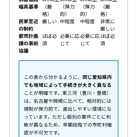
幅員基準
（厳
（弾力
（弾力
（厳
格）
的）
的）
格）
民家至近
厳しい
中程度
中程度
非常に
の制約
厳しい
都市計画
ほぼ必
必要に応
必要に応
ほぼ必
課の事前
須
じて
じて
須
協議
この表から分かるように、
同じ愛知県内
でも地域によって手続きが大きく異なる
ことが明確です。東三河（豊川・豊橋）
は、名古屋や岡崎に比べて、相対的には
規制が弾力的で、進出しやすい環境にな
っています。ただし個別の案件ごとに判
断が異なるため、早期段階での市町村確
認が不可欠です。