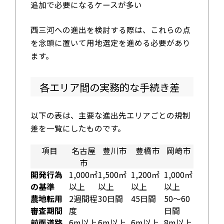
追加で必要になるケースが多い
西三河への進出を検討する際は、これらの点
を念頭に置いて用地選定を進める必要があり
ます。
各エリア間の実務的な手続き差
以下の表は、主要な進出先エリアごとの規制
差を一覧にしたものです。
項目
名古屋
豊川市
豊橋市
岡崎市
市
開発行為
1,000㎡
1,500㎡
1,200㎡
1,000㎡
の基準
以上
以上
以上
以上
農地転用
2週間程
30日間
45日間
50～60
審査期間
度
日間
前面道路
6m以上
6m以上
6m以上
8m以上