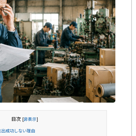
目次
[
非表示
]
進出成功しない理由