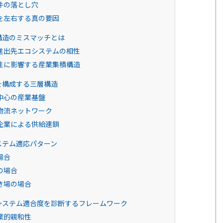
件の落とし穴
を左右する真の要因
構造のミスマッチとは
進出先エコシステムの相性
性に影響する産業集積構造
を構成する三層構造
中心の産業基盤
物流ネットワーク
企業による供給連鎖
ステム適応パターン
場合
の場合
き場の場合
システム適合度を診断するフレームワーク
業的親和性