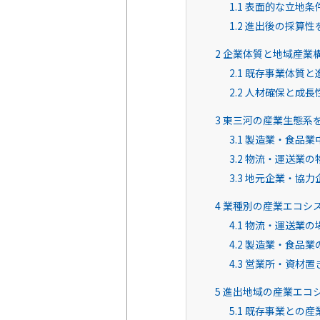
1.1
表面的な立地条
1.2
進出後の採算性
2
企業体質と地域産業
2.1
既存事業体質と
2.2
人材確保と成長
3
東三河の産業生態系
3.1
製造業・食品業
3.2
物流・運送業の
3.3
地元企業・協力
4
業種別の産業エコシ
4.1
物流・運送業の
4.2
製造業・食品業
4.3
営業所・資材置
5
進出地域の産業エコ
5.1
既存事業との産