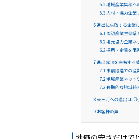
5.2
地域産業集積へ
5.3
人材・協力企業
6
進出に失敗する企業
6.1
周辺産業生態系
6.2
地元協力企業ネ
6.3
採用・定着を阻
7
進出成功を左右する
7.1
事前段階での産
7.2
地域産業ネット
7.3
長期的な地域統
8
東三河への進出は『
9
お客様の声
地価の安さだけで