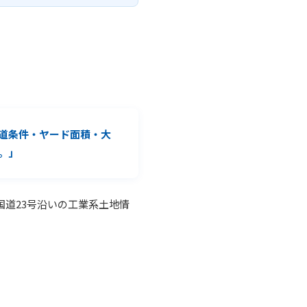
道条件・ヤード面積・大
。」
国道23号沿いの工業系土地情