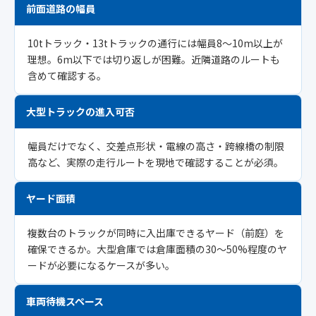
前面道路の幅員
10tトラック・13tトラックの通行には幅員8〜10m以上が
理想。6m以下では切り返しが困難。近隣道路のルートも
含めて確認する。
大型トラックの進入可否
幅員だけでなく、交差点形状・電線の高さ・跨線橋の制限
高など、実際の走行ルートを現地で確認することが必須。
ヤード面積
複数台のトラックが同時に入出庫できるヤード（前庭）を
確保できるか。大型倉庫では倉庫面積の30〜50%程度のヤ
ードが必要になるケースが多い。
車両待機スペース