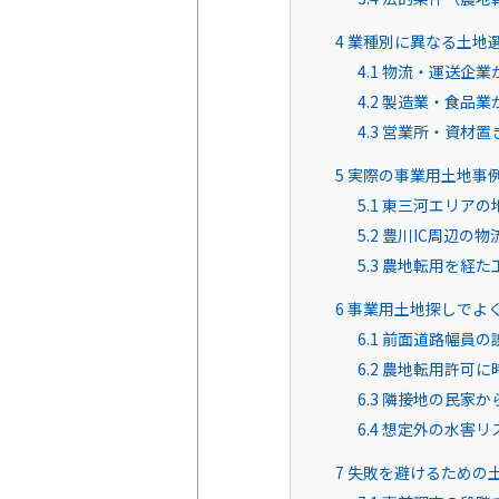
4
業種別に異なる土地
4.1
物流・運送企業
4.2
製造業・食品業
4.3
営業所・資材置
5
実際の事業用土地事
5.1
東三河エリアの
5.2
豊川IC周辺の物
5.3
農地転用を経た
6
事業用土地探しでよ
6.1
前面道路幅員の
6.2
農地転用許可に
6.3
隣接地の民家か
6.4
想定外の水害リ
7
失敗を避けるための