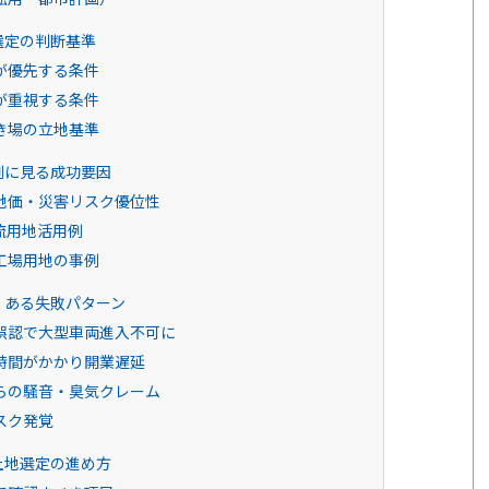
選定の判断基準
が優先する条件
が重視する条件
き場の立地基準
例に見る成功要因
地価・災害リスク優位性
流用地活用例
工場用地の事例
くある失敗パターン
誤認で大型車両進入不可に
時間がかかり開業遅延
らの騒音・臭気クレーム
スク発覚
土地選定の進め方