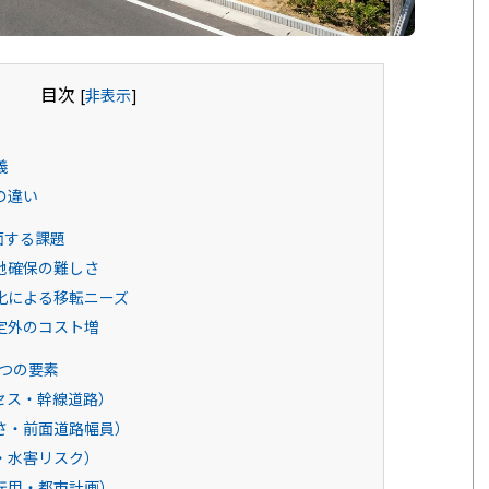
目次
[
非表示
]
義
の違い
面する課題
地確保の難しさ
化による移転ニーズ
定外のコスト増
つの要素
セス・幹線道路）
さ・前面道路幅員）
・水害リスク）
転用・都市計画）