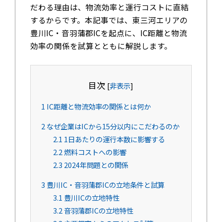
だわる理由は、物流効率と運行コストに直結
するからです。本記事では、東三河エリアの
豊川IC・音羽蒲郡ICを起点に、IC距離と物流
効率の関係を試算とともに解説します。
目次
[
非表示
]
1
IC距離と物流効率の関係とは何か
2
なぜ企業はICから15分以内にこだわるのか
2.1
1日あたりの運行本数に影響する
2.2
燃料コストへの影響
2.3
2024年問題との関係
3
豊川IC・音羽蒲郡ICの立地条件と試算
3.1
豊川ICの立地特性
3.2
音羽蒲郡ICの立地特性