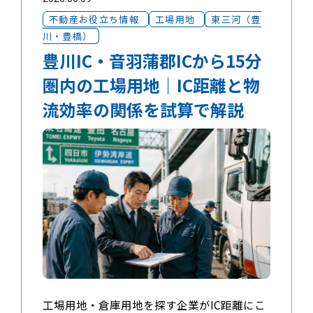
不動産お役立ち情報
工場用地
東三河（豊
川・豊橋）
豊川IC・音羽蒲郡ICから15分
圏内の工場用地｜IC距離と物
流効率の関係を試算で解説
工場用地・倉庫用地を探す企業がIC距離にこ