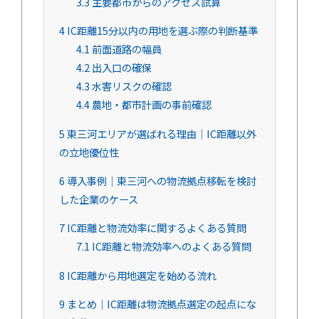
3.3
主要都市からのアクセス試算
4
IC距離15分以内の用地を選ぶ際の判断基準
4.1
前面道路の幅員
4.2
出入口の確保
4.3
水害リスクの確認
4.4
農地・都市計画の事前確認
5
東三河エリアが選ばれる理由｜IC距離以外
の立地優位性
6
導入事例｜東三河への物流拠点移転を検討
した企業のケース
7
IC距離と物流効率に関するよくある質問
7.1
IC距離と物流効率へのよくある質問
8
IC距離から用地選定を始める流れ
9
まとめ｜IC距離は物流拠点選定の起点にな