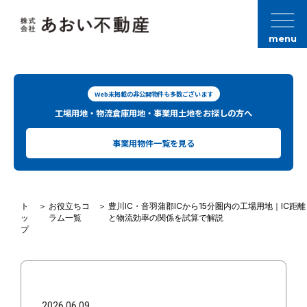
menu
Web未掲載の非公開物件も多数ございます
工場用地・物流倉庫用地・事業用土地をお探しの方へ
事業用物件一覧を見る
ト
＞
お役立ちコ
＞
豊川IC・音羽蒲郡ICから15分圏内の工場用地｜IC距離
ッ
ラム一覧
と物流効率の関係を試算で解説
プ
2026.06.09