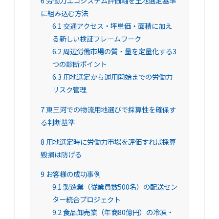
6
労働力エコシステム評価軸を土地選定基準
に組み込む方法
6.1
交通アクセス・坪単価・面積に加え
る新しい検証フレームワーク
6.2
周辺労働市場の質・量を定量化する3
つの診断ポイント
6.3
用地選定から運用開始までの労働力
リスク管理
7
東三河での物流用地選びで採算性を確保す
る判断基準
8
用地選定時に労働力市場を評価すれば採算
毀損は防げる
9
お客様の成功事例
9.1
製造業（従業員数500名）の配送セン
ター統合プロジェクト
9.2
食品卸売業（年商80億円）の冷凍・