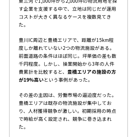
東三河で1,000坪から2,000坪の物流用地を探
す企業を支援する中で、立地は同じだが運用
コストが大きく異なるケースを複数見てき
た。
豊川IC周辺と豊橋エリアで、距離が15km程
度しか離れていない2つの物流施設がある。
前面道路の条件はほぼ同じ。坪単価の差も数
千円程度。しかし、操業開始から3年の人件
費累計を比較すると、
豊橋エリアの施設の方
が19%高い
という事例があった。
その差の主因は、労働市場の逼迫度だった。
豊橋エリアは既存の物流施設が集中してお
り、人材獲得競争が激しい。初期採用の時点
で時給が高く設定され、競争に巻き込まれ
た。