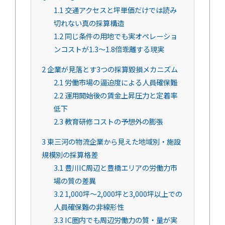
1.1
交通アクセスと坪単価だけでは読み
切れない真の採算構造
1.2
同じ条件の用地でも実オペレーショ
ンコストが1.3～1.8倍乖離する現実
2
企業が見落とす3つの採算毀損メカニズム
2.1
労働市場の逼迫度による人員確保難
2.2
運用開始後の賃金上昇圧力と定着率
低下
2.3
教育研修コストの予想外の膨張
3
東三河の物流企業から見えた地域別・施設
規模別の採算格差
3.1
豊川IC周辺と豊橋エリアの労働力市
場の質の差異
3.2
1,000坪～2,000坪と3,000坪以上での
人員確保難の非線形性
3.3
IC圏内でも周辺労働力の質・量が実