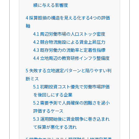
績に与える影響度
4
採算毀損の構造を見える化する4つの評価
軸
4.1
周辺労働市場の人口ストック密度
4.2
競合物流施設による賃金上昇圧力
4.3
既存労働力の流動率と定着性指標
4.4
立地周辺の教育研修インフラ整備度
5
失敗する立地選定パターンと陥りやすい判
断ミス
5.1
初期投資コスト優先で労働市場評価
を後回しにする企業
5.2
需要予測で人員確保の困難さを過小
評価するケース
5.3
運用開始後に賃金競争に巻き込まれ
て採算が悪化する流れ