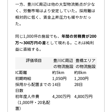
一方、豊川IC周辺は他の大型物流拠点が少な
く、労働市場はより安定していた。採用難は
相対的に低く、賃金上昇圧力も緩やかだっ
た。
同じ1,000坪の施設でも、
年間の労務費が200
万〜300万円の差
として現れる。これは純利
益に直結する。
評価項目
豊川IC周辺
豊橋エリア
の物流施設
の物流施設
IC距離
約5km
約8km
初期時給
1,050円
1,200円
採用から配置までの
14日
28日
日数
初年度人件費
4,200万円
4,800万円
（1,000坪・20名配
置）